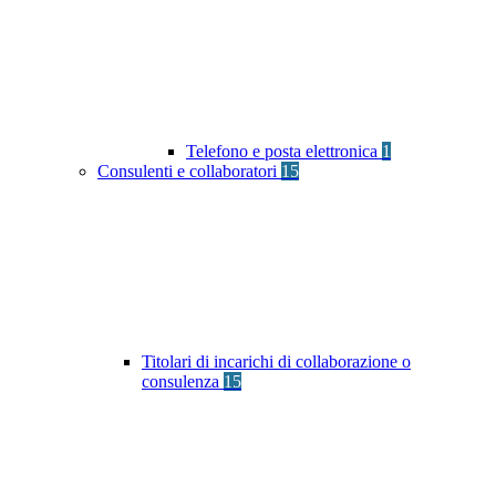
Telefono e posta elettronica
1
Consulenti e collaboratori
15
Titolari di incarichi di collaborazione o
consulenza
15