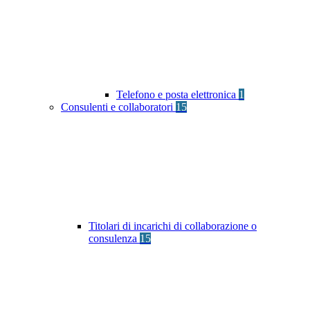
Telefono e posta elettronica
1
Consulenti e collaboratori
15
Titolari di incarichi di collaborazione o
consulenza
15