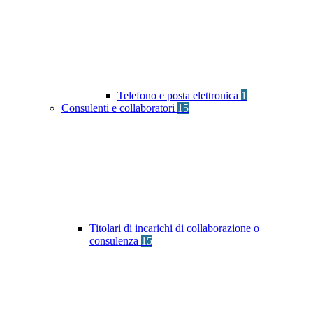
Telefono e posta elettronica
1
Consulenti e collaboratori
15
Titolari di incarichi di collaborazione o
consulenza
15