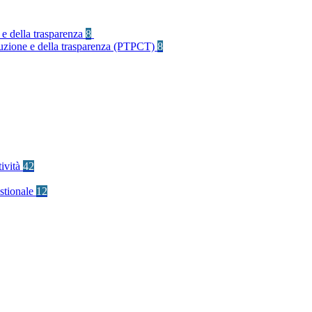
 e della trasparenza
8
rruzione e della trasparenza (PTPCT)
8
tività
42
stionale
12